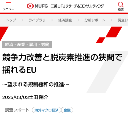
メニュー
検索
トップ
ライブラリ
経済調査
分析レポート
調査レ
経済・産業・雇用・労働
競争力改善と脱炭素推進の狭間で
揺れるEU
～望まれる規制緩和の推進～
2025/03/03
土田 陽介
調査レポート
海外マクロ経済
金融