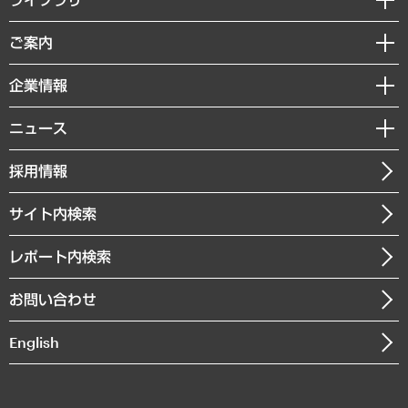
組織・人事戦略
経済調査
ご案内
デジタルイノベーション
レポート
国際（グローバルビジネス・開発支援・国際戦略・グローバルヘルス）
セミナー・イベント情報
企業情報
コラム
サステナビリティ（環境・資源・エネルギー・ESG・人権）
MUFGビジネスセミナー
調査・研究報告書
私たちの想い
共生・ダイバーシティ
ニュース
受託案件情報
クローズアップ
社長メッセージ
GRC（ガバナンス・リスク・コンプライアンス）・防災（政策）
その他お申し込み
ニュースリリース
経営用語集
採用情報
会社概要
経済・産業・雇用・労働
調査協力のお願い
お知らせ
受託・受注実績（官公庁関連）
企業理念
医療・介護・福祉・教育・子ども
サイト内検索
メディア掲載・出演
役員一覧
自治体経営・官民協働
寄稿記事
沿革
レポート内検索
まちづくり・観光・交通・スポーツ・スマートシティ
書籍
組織図・本部部室紹介
自然資源・農林水産業・食料システム
お問い合わせ
インドネシア現地法人
決算公告
English
業績ハイライト
アクセスマップ