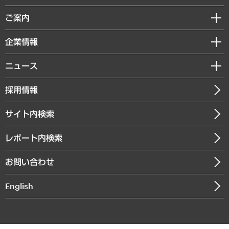
組織・人事戦略
経済調査
ご案内
デジタルイノベーション
レポート
国際（グローバルビジネス・開発支援・国際戦略・グローバルヘルス）
セミナー・イベント情報
企業情報
コラム
サステナビリティ（環境・資源・エネルギー・ESG・人権）
MUFGビジネスセミナー
調査・研究報告書
私たちの想い
共生・ダイバーシティ
ニュース
受託案件情報
クローズアップ
社長メッセージ
GRC（ガバナンス・リスク・コンプライアンス）・防災（政策）
その他お申し込み
ニュースリリース
経営用語集
採用情報
会社概要
経済・産業・雇用・労働
調査協力のお願い
お知らせ
受託・受注実績（官公庁関連）
企業理念
医療・介護・福祉・教育・子ども
サイト内検索
メディア掲載・出演
役員一覧
自治体経営・官民協働
寄稿記事
沿革
レポート内検索
まちづくり・観光・交通・スポーツ・スマートシティ
書籍
組織図・本部部室紹介
自然資源・農林水産業・食料システム
お問い合わせ
インドネシア現地法人
決算公告
English
業績ハイライト
アクセスマップ
個人情報保護方針