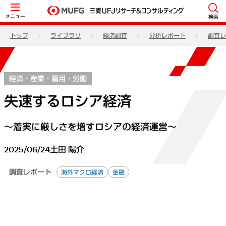
メニュー
検索
トップ
ライブラリ
経済調査
分析レポート
調査レ
経済・産業・雇用・労働
失速するロシア経済
～着実に厳しさを増すロシアの経済運営～
2025/06/24
土田 陽介
調査レポート
海外マクロ経済
金融