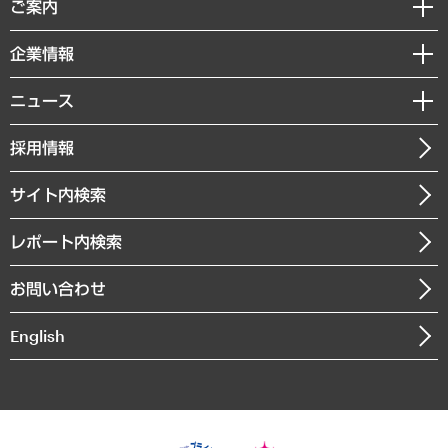
経済調査
ご案内
デジタルイノベーション
レポート
国際（グローバルビジネス・開発支援・国際戦略・グローバルヘルス）
セミナー・イベント情報
企業情報
コラム
サステナビリティ（環境・資源・エネルギー・ESG・人権）
MUFGビジネスセミナー
調査・研究報告書
私たちの想い
共生・ダイバーシティ
ニュース
受託案件情報
クローズアップ
社長メッセージ
GRC（ガバナンス・リスク・コンプライアンス）・防災（政策）
その他お申し込み
ニュースリリース
経営用語集
採用情報
会社概要
経済・産業・雇用・労働
調査協力のお願い
お知らせ
受託・受注実績（官公庁関連）
企業理念
医療・介護・福祉・教育・子ども
サイト内検索
メディア掲載・出演
役員一覧
自治体経営・官民協働
寄稿記事
沿革
レポート内検索
まちづくり・観光・交通・スポーツ・スマートシティ
書籍
組織図・本部部室紹介
自然資源・農林水産業・食料システム
お問い合わせ
インドネシア現地法人
決算公告
English
業績ハイライト
アクセスマップ
個人情報保護方針
環境方針