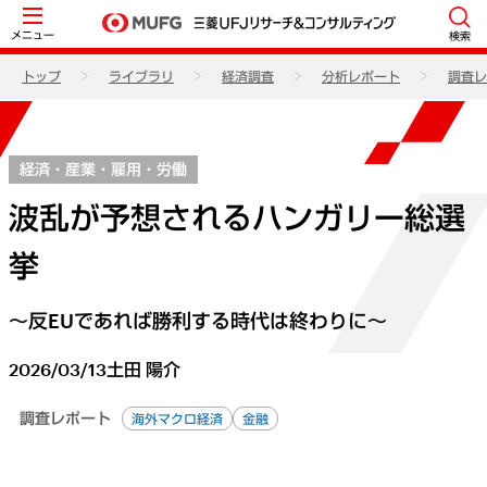
メニュー
検索
トップ
ライブラリ
経済調査
分析レポート
調査レ
経済・産業・雇用・労働
波乱が予想されるハンガリー総選
挙
～反EUであれば勝利する時代は終わりに～
2026/03/13
土田 陽介
調査レポート
海外マクロ経済
金融