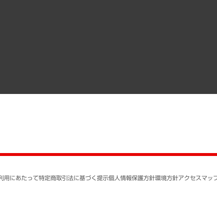
調査協力のお願い
）
受託・受注実績（官公庁関連）
組織図・本部部室紹介
メディア掲載・出演
インドネシア現地法人
寄稿記事
決算公告
書籍
業績ハイライト
アクセスマップ
個人情報保護方針
環境方針
サステナビリティ
特定商取引法に基づく
SNSアカウントコミュ
反社会的勢力に対する
利用にあたって
特定商取引法に基づく提示
個人情報保護方針
環境方針
アクセスマッ
個人情報の取り扱いに
書面による個人情報の