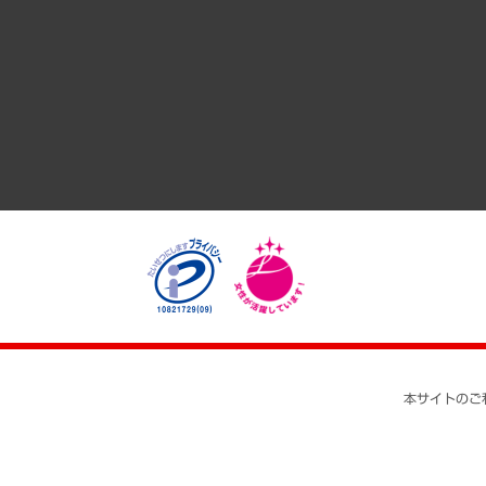
GRC（ガバナンス・リスク・コンプライアンス）・防災（政策
経済・産業・雇用・労働
医療・介護・福祉・教育・子ども
自治体経営・官民協働
まちづくり・観光・交通・スポーツ・スマートシティ
自然資源・農林水産業・食料システム
本サイトのご