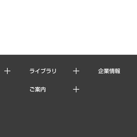
ライブラリ
企業情報
経済調査
私たちの想い
ご案内
レポート
社長メッセージ
セミナー・イベント情報
コラム
会社概要
MUFGビジネスセミナー
ヘルス）
調査・研究報告書
企業理念
受託案件情報
クローズアップ
役員一覧
その他お申し込み
経営用語集
沿革