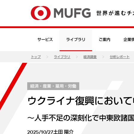
サービス
ライブラリ
ご案内
企業
トップ
ライブラリ
経済調査
分析レポート
経済・産業・雇用・労働
ウクライナ復興において
～人手不足の深刻化で中東欧諸
2025/10/27
土田 陽介