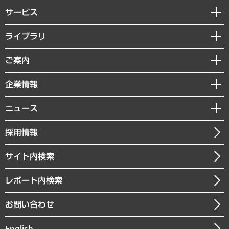
サービス
経営戦略
ライブラリ
組織・人事戦略
経済調査
ご案内
デジタルイノベーション
レポート
国際（グローバルビジネス・開発支援・国際戦略・グローバルヘルス）
セミナー・イベント情報
企業情報
コラム
サステナビリティ（環境・資源・エネルギー・ESG・人権）
MUFGビジネスセミナー
調査・研究報告書
私たちの想い
共生・ダイバーシティ
ニュース
受託案件情報
クローズアップ
社長メッセージ
GRC（ガバナンス・リスク・コンプライアンス）・防災（政策）
その他お申し込み
ニュースリリース
経営用語集
採用情報
会社概要
経済・産業・雇用・労働
調査協力のお願い
お知らせ
受託・受注実績（官公庁関連）
企業理念
医療・介護・福祉・教育・子ども
サイト内検索
メディア掲載・出演
役員一覧
自治体経営・官民協働
寄稿記事
沿革
レポート内検索
まちづくり・観光・交通・スポーツ・スマートシティ
書籍
組織図・本部部室紹介
自然資源・農林水産業・食料システム
お問い合わせ
インドネシア現地法人
決算公告
English