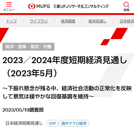
メニュー
検索
トップ
ライブラリ
経済調査
経済見通し
日本経済
経済・産業・雇用・労働
2023／2024年度短期経済見通し
（2023年5月）
～下振れ懸念が残る中、経済社会活動の正常化を反映
して景気は緩やかな回復基調を維持～
2023/05/19
調査部
日本経済短期見通し
GDP
国内マクロ経済