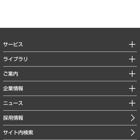
サービス
経営戦略
ライブラリ
組織・人事戦略
経済調査
ご案内
デジタルイノベーション
レポート
国際（グローバルビジネス・開発支援・国際戦略・グローバルヘルス）
セミナー・イベント情報
企業情報
コラム
サステナビリティ（環境・資源・エネルギー・ESG・人権）
MUFGビジネスセミナー
調査・研究報告書
私たちの想い
共生・ダイバーシティ
ニュース
受託案件情報
クローズアップ
社長メッセージ
GRC（ガバナンス・リスク・コンプライアンス）・防災（政策）
その他お申し込み
ニュースリリース
経営用語集
採用情報
会社概要
経済・産業・雇用・労働
調査協力のお願い
お知らせ
受託・受注実績（官公庁関連）
企業理念
医療・介護・福祉・教育・子ども
サイト内検索
メディア掲載・出演
役員一覧
自治体経営・官民協働