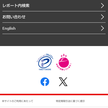
寄稿記事
沿革
レポート内検索
まちづくり・観光・交通・スポーツ・スマートシティ
書籍
組織図・本部部室紹介
自然資源・農林水産業・食料システム
お問い合わせ
インドネシア現地法人
決算公告
English
業績ハイライト
アクセスマップ
個人情報保護方針
環境方針
サステナビリティ
特定商取引法に基づく表示
SNSアカウントコミュニティガイドライン
反社会的勢力に対する基本方針
個人情報の取り扱いについて
書面による個人情報の開示等の請求の手続きについて
本サイトのご利用にあたって
特定商取引法に基づく提示