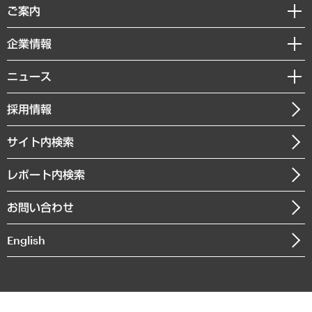
経済調査
ご案内
デジタルイノベーション
レポート
国際（グローバルビジネス・開発支援・国際戦略・グローバルヘルス）
セミナー・イベント情報
企業情報
コラム
サステナビリティ（環境・資源・エネルギー・ESG・人権）
MUFGビジネスセミナー
調査・研究報告書
私たちの想い
共生・ダイバーシティ
ニュース
受託案件情報
クローズアップ
社長メッセージ
GRC（ガバナンス・リスク・コンプライアンス）・防災（政策）
その他お申し込み
ニュースリリース
経営用語集
採用情報
会社概要
経済・産業・雇用・労働
調査協力のお願い
お知らせ
受託・受注実績（官公庁関連）
企業理念
医療・介護・福祉・教育・子ども
サイト内検索
メディア掲載・出演
役員一覧
自治体経営・官民協働
寄稿記事
沿革
レポート内検索
まちづくり・観光・交通・スポーツ・スマートシティ
書籍
組織図・本部部室紹介
自然資源・農林水産業・食料システム
お問い合わせ
インドネシア現地法人
決算公告
English
業績ハイライト
アクセスマップ
個人情報保護方針
環境方針