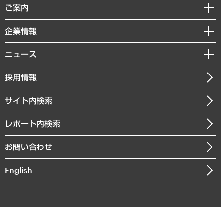
経済調査
ご案内
デジタルイノベーション
レポート
国際（グローバルビジネス・開発支援・国際戦略・グローバルヘルス）
セミナー・イベント情報
企業情報
コラム
サステナビリティ（環境・資源・エネルギー・ESG・人権）
MUFGビジネスセミナー
調査・研究報告書
私たちの想い
共生・ダイバーシティ
ニュース
受託案件情報
クローズアップ
社長メッセージ
GRC（ガバナンス・リスク・コンプライアンス）・防災（政策）
その他お申し込み
ニュースリリース
経営用語集
採用情報
会社概要
経済・産業・雇用・労働
調査協力のお願い
お知らせ
受託・受注実績（官公庁関連）
企業理念
医療・介護・福祉・教育・子ども
サイト内検索
メディア掲載・出演
役員一覧
自治体経営・官民協働
寄稿記事
沿革
レポート内検索
まちづくり・観光・交通・スポーツ・スマートシティ
書籍
組織図・本部部室紹介
自然資源・農林水産業・食料システム
お問い合わせ
インドネシア現地法人
決算公告
English
業績ハイライト
アクセスマップ
個人情報保護方針
環境方針