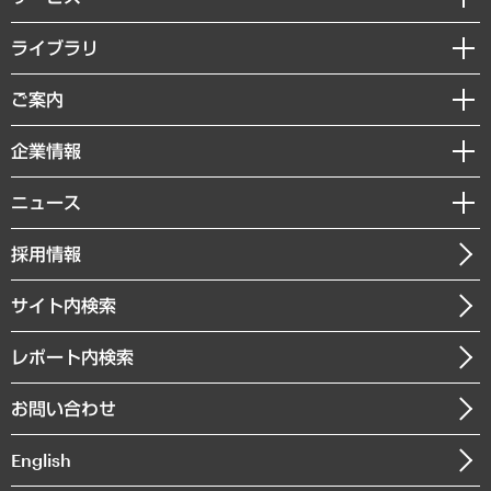
経営戦略
ライブラリ
組織・人事戦略
経済調査
ご案内
デジタルイノベーション
レポート
国際（グローバルビジネス・開発支援・国際戦略・グローバルヘルス）
セミナー・イベント情報
企業情報
コラム
サステナビリティ（環境・資源・エネルギー・ESG・人権）
MUFGビジネスセミナー
調査・研究報告書
私たちの想い
共生・ダイバーシティ
ニュース
受託案件情報
クローズアップ
社長メッセージ
GRC（ガバナンス・リスク・コンプライアンス）・防災（政策）
その他お申し込み
ニュースリリース
経営用語集
採用情報
会社概要
経済・産業・雇用・労働
調査協力のお願い
お知らせ
受託・受注実績（官公庁関連）
企業理念
医療・介護・福祉・教育・子ども
サイト内検索
メディア掲載・出演
役員一覧
自治体経営・官民協働
寄稿記事
沿革
レポート内検索
まちづくり・観光・交通・スポーツ・スマートシティ
書籍
組織図・本部部室紹介
自然資源・農林水産業・食料システム
お問い合わせ
インドネシア現地法人
決算公告
English
業績ハイライト