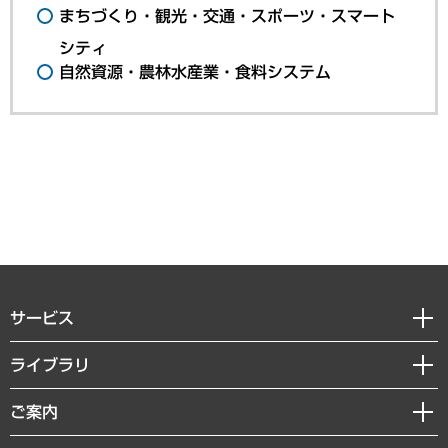
まちづくり・観光・交通・スポーツ・スマート
シティ
自然資源・農林水産業・食料システム
サービス
経営戦略
ライブラリ
組織・人事戦略
経済調査
ご案内
デジタルイノベーション
レポート
国際（グローバルビジネス・開発支援・国際戦略・グローバルヘルス）