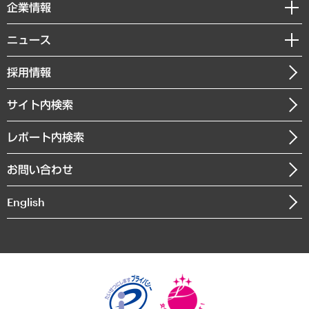
セミナー・イベント情報
企業情報
コラム
サステナビリティ（環境・資源・エネルギー・ESG・人権）
MUFGビジネスセミナー
調査・研究報告書
私たちの想い
共生・ダイバーシティ
ニュース
受託案件情報
クローズアップ
社長メッセージ
GRC（ガバナンス・リスク・コンプライアンス）・防災（政策）
その他お申し込み
ニュースリリース
経営用語集
採用情報
会社概要
経済・産業・雇用・労働
調査協力のお願い
お知らせ
受託・受注実績（官公庁関連）
企業理念
医療・介護・福祉・教育・子ども
サイト内検索
メディア掲載・出演
役員一覧
自治体経営・官民協働
寄稿記事
沿革
レポート内検索
まちづくり・観光・交通・スポーツ・スマートシティ
書籍
組織図・本部部室紹介
自然資源・農林水産業・食料システム
お問い合わせ
インドネシア現地法人
決算公告
English
業績ハイライト
アクセスマップ
個人情報保護方針
環境方針
サステナビリティ