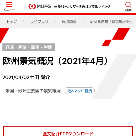
メニュー
検索
トップ
ライブラリ
経済調査
定期発信物（景気概況等）
経済・産業・雇用・労働
欧州景気概況（2021年4月）
2021/04/02
土田 陽介
米国・欧州主要国の景気概況
海外マクロ経済
全文紹介PDFダウンロード