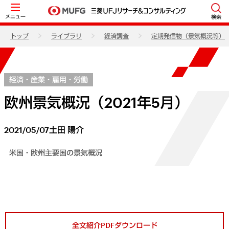
メニュー
検索
トップ
ライブラリ
経済調査
定期発信物（景気概況等）
経済・産業・雇用・労働
欧州景気概況（2021年5月）
2021/05/07
土田 陽介
米国・欧州主要国の景気概況
全文紹介PDFダウンロード