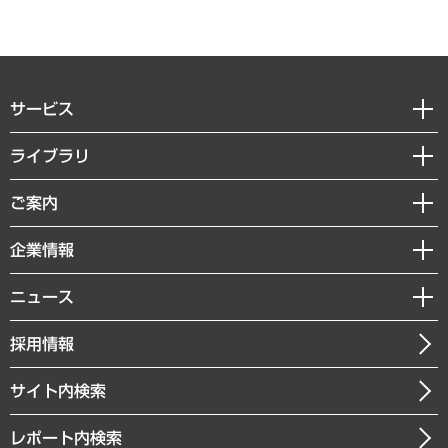
サービス
経営戦略
ライブラリ
組織・人事戦略
経済調査
ご案内
デジタルイノベーション
レポート
国際（グローバルビジネス・開発支援・国際戦略・グローバルヘルス）
セミナー・イベント情報
企業情報
コラム
サステナビリティ（環境・資源・エネルギー・ESG・人権）
MUFGビジネスセミナー
調査・研究報告書
私たちの想い
共生・ダイバーシティ
ニュース
受託案件情報
クローズアップ
社長メッセージ
GRC（ガバナンス・リスク・コンプライアンス）・防災（政策）
その他お申し込み
ニュースリリース
経営用語集
採用情報
会社概要
経済・産業・雇用・労働
調査協力のお願い
お知らせ
受託・受注実績（官公庁関連）
企業理念
医療・介護・福祉・教育・子ども
サイト内検索
メディア掲載・出演
役員一覧
自治体経営・官民協働
寄稿記事
沿革
レポート内検索
まちづくり・観光・交通・スポーツ・スマートシティ