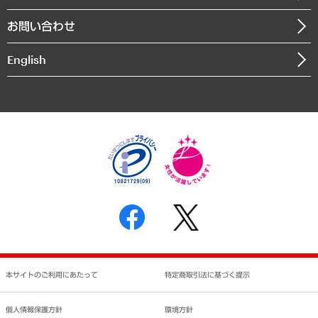
書籍
組織図・本部部室紹介
自然資源・農林水産業・食料システム
お問い合わせ
インドネシア現地法人
決算公告
English
業績ハイライト
アクセスマップ
個人情報保護方針
環境方針
サステナビリティ
特定商取引法に基づく表示
SNSアカウントコミュニティガイドライン
反社会的勢力に対する基本方針
個人情報の取り扱いについて
書面による個人情報の開示等の請求の手続きについて
本サイトのご利用にあたって
特定商取引法に基づく提示
個人情報保護方針
環境方針