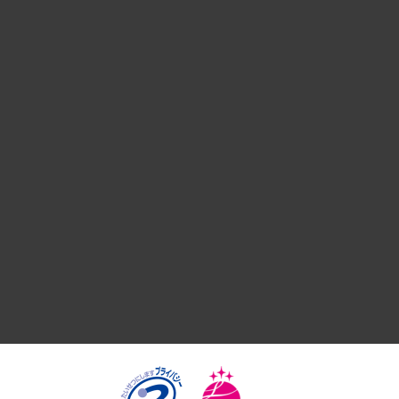
経営戦略
組織・人事戦略
デジタルイノベーション
国際（グローバルビジネス・開発支援・国際戦略・グローバル
サステナビリティ（環境・資源・エネルギー・ESG・人権）
共生・ダイバーシティ
GRC（ガバナンス・リスク・コンプライアンス）・防災（政策
経済・産業・雇用・労働
医療・介護・福祉・教育・子ども
自治体経営・官民協働
まちづくり・観光・交通・スポーツ・スマートシティ
自然資源・農林水産業・食料システム