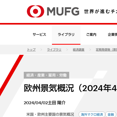
サービス
ライブラリ
ご案内
企業
トップ
ライブラリ
経済調査
定期発信物（景
経済・産業・雇用・労働
欧州景気概況（2024年
2024/04/02
土田 陽介
米国・欧州主要国の景気概況
海外マクロ経済
金融