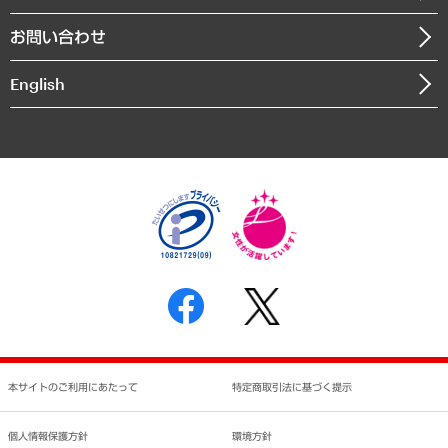
書籍
組織図・本部部室紹介
自然資源・農林水産業・食料システム
お問い合わせ
インドネシア現地法人
決算公告
English
業績ハイライト
アクセスマップ
個人情報保護方針
環境方針
サステナビリティ
特定商取引法に基づく表示
SNSアカウントコミュニティガイドライン
反社会的勢力に対する基本方針
個人情報の取り扱いについて
書面による個人情報の開示等の請求の手続きについて
本サイトのご利用にあたって
特定商取引法に基づく提示
個人情報保護方針
環境方針