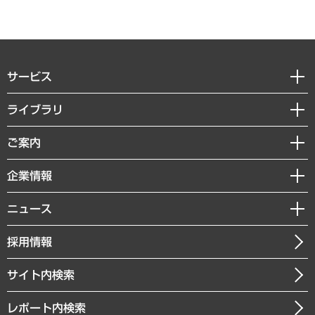
サービス
経営戦略
ライブラリ
組織・人事戦略
経済調査
ご案内
デジタルイノベーション
レポート
国際（グローバルビジネス・開発支援・国際戦略・グローバルヘルス）
セミナー・イベント情報
企業情報
コラム
サステナビリティ（環境・資源・エネルギー・ESG・人権）
MUFGビジネスセミナー
調査・研究報告書
私たちの想い
共生・ダイバーシティ
ニュース
受託案件情報
クローズアップ
社長メッセージ
GRC（ガバナンス・リスク・コンプライアンス）・防災（政策）
その他お申し込み
ニュースリリース
経営用語集
採用情報
会社概要
経済・産業・雇用・労働
調査協力のお願い
お知らせ
受託・受注実績（官公庁関連）
企業理念
医療・介護・福祉・教育・子ども
サイト内検索
メディア掲載・出演
役員一覧
自治体経営・官民協働
寄稿記事
沿革
レポート内検索
まちづくり・観光・交通・スポーツ・スマートシティ