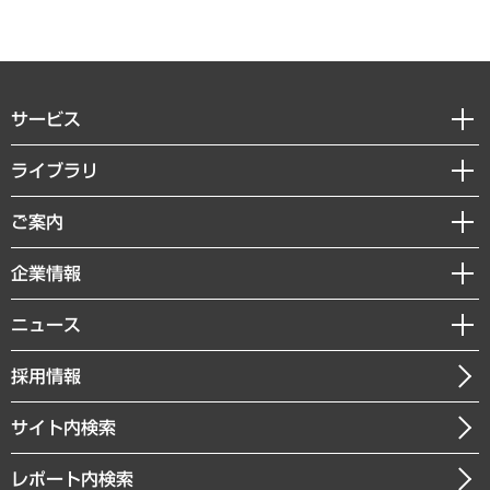
サービス
経営戦略
ライブラリ
組織・人事戦略
経済調査
ご案内
デジタルイノベーション
レポート
国際（グローバルビジネス・開発支援・国際戦略・グローバルヘルス）
セミナー・イベント情報
企業情報
コラム
サステナビリティ（環境・資源・エネルギー・ESG・人権）
MUFGビジネスセミナー
調査・研究報告書
私たちの想い
共生・ダイバーシティ
ニュース
受託案件情報
クローズアップ
社長メッセージ
GRC（ガバナンス・リスク・コンプライアンス）・防災（政策）
その他お申し込み
ニュースリリース
経営用語集
採用情報
会社概要
経済・産業・雇用・労働
調査協力のお願い
お知らせ
受託・受注実績（官公庁関連）
企業理念
医療・介護・福祉・教育・子ども
サイト内検索
メディア掲載・出演
役員一覧
自治体経営・官民協働
寄稿記事
沿革
レポート内検索
まちづくり・観光・交通・スポーツ・スマートシティ