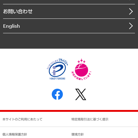
書籍
組織図・本部部室紹介
自然資源・農林水産業・食料システム
お問い合わせ
インドネシア現地法人
決算公告
English
業績ハイライト
アクセスマップ
個人情報保護方針
環境方針
サステナビリティ
特定商取引法に基づく表示
SNSアカウントコミュニティガイドライン
反社会的勢力に対する基本方針
個人情報の取り扱いについて
書面による個人情報の開示等の請求の手続きについて
本サイトのご利用にあたって
特定商取引法に基づく提示
個人情報保護方針
環境方針