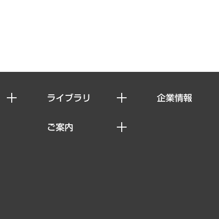
ライブラリ
企業情報
経済調査
私たちの想い
ご案内
レポート
社長メッセージ
セミナー・イベント情報
コラム
会社概要
MUFGビジネスセミナー
ヘルス）
調査・研究報告書
企業理念
受託案件情報
クローズアップ
役員一覧
その他お申し込み
経営用語集
沿革
調査協力のお願い
）
受託・受注実績（官公庁関連）
組織図・本部部室紹介