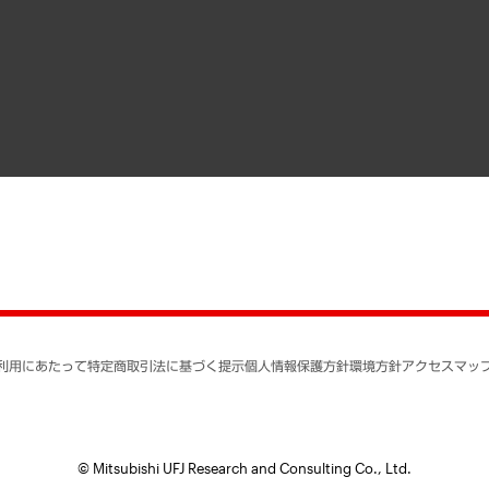
メディア掲載・出演
インドネシア現地法人
寄稿記事
決算公告
書籍
業績ハイライト
アクセスマップ
個人情報保護方針
環境方針
サステナビリティ
特定商取引法に基づく
SNSアカウントコミュ
反社会的勢力に対する
利用にあたって
特定商取引法に基づく提示
個人情報保護方針
環境方針
アクセスマッ
個人情報の取り扱いに
書面による個人情報の
© Mitsubishi UFJ Research and Consulting Co., Ltd.