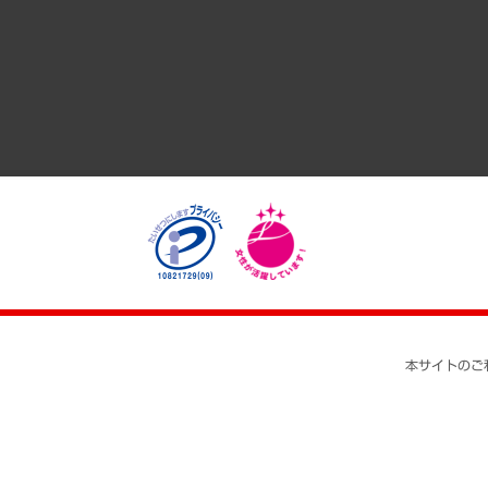
経済・産業・雇用・労働
医療・介護・福祉・教育・子ども
自治体経営・官民協働
まちづくり・観光・交通・スポーツ・スマートシティ
自然資源・農林水産業・食料システム
本サイトのご