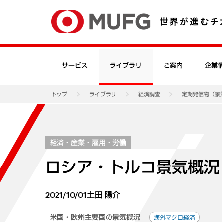
サービス
ライブラリ
ご案内
企業
トップ
ライブラリ
経済調査
定期発信物（景
経済・産業・雇用・労働
ロシア・トルコ景気概況（2
2021/10/01
土田 陽介
米国・欧州主要国の景気概況
海外マクロ経済