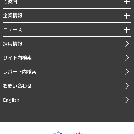
ご案内
デジタルイノベーション
レポート
国際（グローバルビジネス・開発支援・国際戦略・グローバルヘルス）
セミナー・イベント情報
企業情報
コラム
サステナビリティ（環境・資源・エネルギー・ESG・人権）
MUFGビジネスセミナー
調査・研究報告書
私たちの想い
共生・ダイバーシティ
ニュース
受託案件情報
クローズアップ
社長メッセージ
GRC（ガバナンス・リスク・コンプライアンス）・防災（政策）
その他お申し込み
ニュースリリース
経営用語集
採用情報
会社概要
経済・産業・雇用・労働
調査協力のお願い
お知らせ
受託・受注実績（官公庁関連）
企業理念
医療・介護・福祉・教育・子ども
サイト内検索
メディア掲載・出演
役員一覧
自治体経営・官民協働
寄稿記事
沿革
レポート内検索
まちづくり・観光・交通・スポーツ・スマートシティ
書籍
組織図・本部部室紹介
自然資源・農林水産業・食料システム
お問い合わせ
インドネシア現地法人
決算公告
English
業績ハイライト
アクセスマップ
個人情報保護方針
環境方針