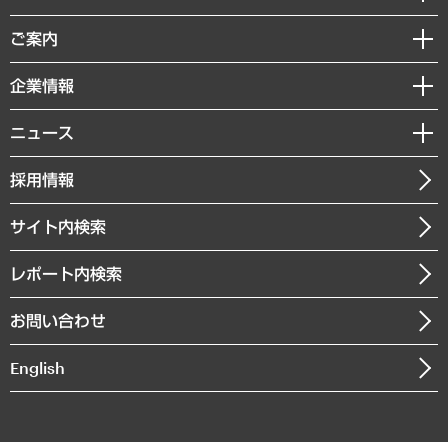
組織・人事戦略
経済調査
ご案内
デジタルイノベーション
レポート
国際（グローバルビジネス・開発支援・国際戦略・グローバルヘルス）
セミナー・イベント情報
企業情報
コラム
サステナビリティ（環境・資源・エネルギー・ESG・人権）
MUFGビジネスセミナー
調査・研究報告書
私たちの想い
共生・ダイバーシティ
ニュース
受託案件情報
クローズアップ
社長メッセージ
GRC（ガバナンス・リスク・コンプライアンス）・防災（政策）
その他お申し込み
ニュースリリース
経営用語集
採用情報
会社概要
経済・産業・雇用・労働
調査協力のお願い
お知らせ
受託・受注実績（官公庁関連）
企業理念
医療・介護・福祉・教育・子ども
サイト内検索
メディア掲載・出演
役員一覧
自治体経営・官民協働
寄稿記事
沿革
レポート内検索
まちづくり・観光・交通・スポーツ・スマートシティ
書籍
組織図・本部部室紹介
自然資源・農林水産業・食料システム
お問い合わせ
インドネシア現地法人
決算公告
English
業績ハイライト
アクセスマップ
個人情報保護方針