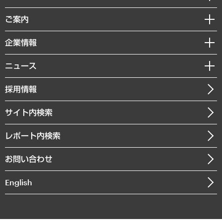
組織・人事戦略
経済調査
ご案内
デジタルイノベーション
レポート
国際（グローバルビジネス・開発支援・国際戦略・グローバルヘルス）
セミナー・イベント情報
企業情報
コラム
サステナビリティ（環境・資源・エネルギー・ESG・人権）
MUFGビジネスセミナー
調査・研究報告書
私たちの想い
共生・ダイバーシティ
ニュース
受託案件情報
クローズアップ
社長メッセージ
GRC（ガバナンス・リスク・コンプライアンス）・防災（政策）
その他お申し込み
ニュースリリース
経営用語集
採用情報
会社概要
経済・産業・雇用・労働
調査協力のお願い
お知らせ
受託・受注実績（官公庁関連）
企業理念
医療・介護・福祉・教育・子ども
サイト内検索
メディア掲載・出演
役員一覧
自治体経営・官民協働
寄稿記事
沿革
レポート内検索
まちづくり・観光・交通・スポーツ・スマートシティ
書籍
組織図・本部部室紹介
自然資源・農林水産業・食料システム
お問い合わせ
インドネシア現地法人
決算公告
English
業績ハイライト
アクセスマップ
個人情報保護方針