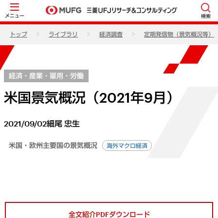
メニュー
検索
トップ
ライブラリ
経済調査
定期発信物（景気概況等）
経済・産業・雇用・労働
米国景気概況（2021年9月）
2021/09/02
細尾 忠生
米国・欧州主要国の景気概況
海外マクロ経済
全文紹介PDFダウンロード