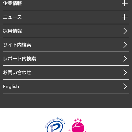
セミナー・イベント情報
企業情報
コラム
サステナビリティ（環境・資源・エネルギー・ESG・人権）
MUFGビジネスセミナー
調査・研究報告書
私たちの想い
共生・ダイバーシティ
ニュース
受託案件情報
クローズアップ
社長メッセージ
GRC（ガバナンス・リスク・コンプライアンス）・防災（政策）
その他お申し込み
ニュースリリース
経営用語集
採用情報
会社概要
経済・産業・雇用・労働
調査協力のお願い
お知らせ
受託・受注実績（官公庁関連）
企業理念
医療・介護・福祉・教育・子ども
サイト内検索
メディア掲載・出演
役員一覧
自治体経営・官民協働
寄稿記事
沿革
レポート内検索
まちづくり・観光・交通・スポーツ・スマートシティ
書籍
組織図・本部部室紹介
自然資源・農林水産業・食料システム
お問い合わせ
インドネシア現地法人
決算公告
English
業績ハイライト
アクセスマップ
個人情報保護方針
環境方針
サステナビリティ