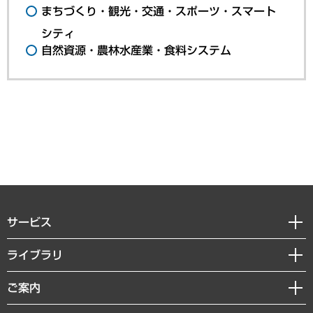
まちづくり・観光・交通・スポーツ・スマート
シティ
自然資源・農林水産業・食料システム
サービス
経営戦略
ライブラリ
組織・人事戦略
経済調査
ご案内
デジタルイノベーション
レポート
国際（グローバルビジネス・開発支援・国際戦略・グローバルヘルス）