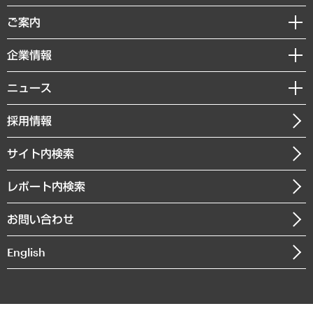
組織・人事戦略
経済調査
ご案内
デジタルイノベーション
レポート
国際（グローバルビジネス・開発支援・国際戦略・グローバルヘルス）
セミナー・イベント情報
企業情報
コラム
サステナビリティ（環境・資源・エネルギー・ESG・人権）
MUFGビジネスセミナー
調査・研究報告書
私たちの想い
共生・ダイバーシティ
ニュース
受託案件情報
クローズアップ
社長メッセージ
GRC（ガバナンス・リスク・コンプライアンス）・防災（政策）
その他お申し込み
ニュースリリース
経営用語集
採用情報
会社概要
経済・産業・雇用・労働
調査協力のお願い
お知らせ
受託・受注実績（官公庁関連）
企業理念
医療・介護・福祉・教育・子ども
サイト内検索
メディア掲載・出演
役員一覧
自治体経営・官民協働
寄稿記事
沿革
レポート内検索
まちづくり・観光・交通・スポーツ・スマートシティ
書籍
組織図・本部部室紹介
自然資源・農林水産業・食料システム
お問い合わせ
インドネシア現地法人
決算公告
English
業績ハイライト
アクセスマップ
個人情報保護方針