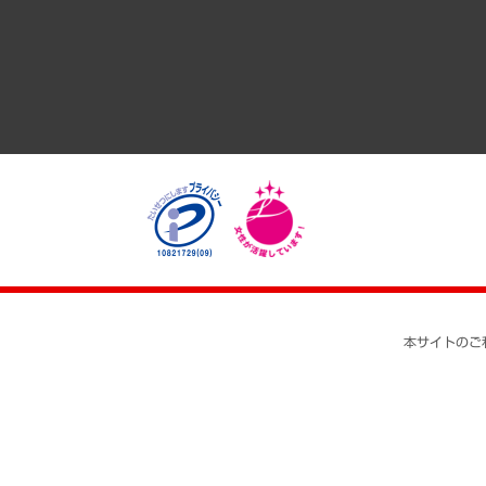
経済・産業・雇用・労働
医療・介護・福祉・教育・子ども
自治体経営・官民協働
まちづくり・観光・交通・スポーツ・スマートシティ
自然資源・農林水産業・食料システム
本サイトのご