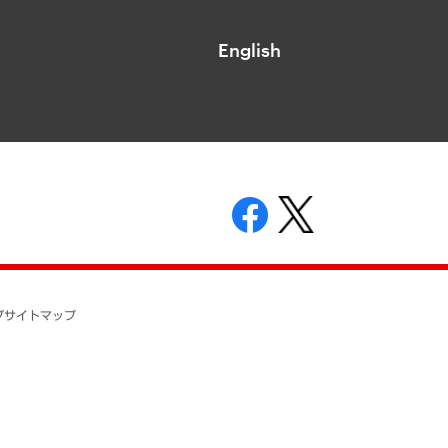
English
表示
ニティガイドライン
基本方針
プ
サイトマップ
ついて
開示等の請求の手続きについて