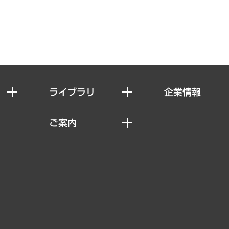
ライブラリ
企業情報
経済調査
私たちの想い
ご案内
レポート
社長メッセージ
セミナー・イベント情報
コラム
会社概要
MUFGビジネスセミナー
ヘルス）
調査・研究報告書
企業理念
受託案件情報
クローズアップ
役員一覧
その他お申し込み
経営用語集
沿革
調査協力のお願い
）
受託・受注実績（官公庁関連）
組織図・本部部室紹介