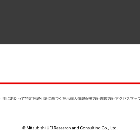
メディア掲載・出演
インドネシア現地法人
寄稿記事
決算公告
書籍
業績ハイライト
アクセスマップ
個人情報保護方針
環境方針
サステナビリティ
特定商取引法に基づく
SNSアカウントコミュ
反社会的勢力に対する
利用にあたって
特定商取引法に基づく提示
個人情報保護方針
環境方針
アクセスマッ
個人情報の取り扱いに
書面による個人情報の
© Mitsubishi UFJ Research and Consulting Co., Ltd.