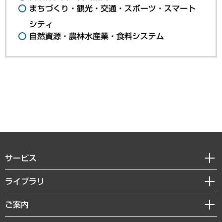
まちづくり・観光・交通・スポーツ・スマート
シティ
自然資源・農林水産業・食料システム
サービス
経営戦略
ライブラリ
組織・人事戦略
経済調査
ご案内
デジタルイノベーション
レポート
国際（グローバルビジネス・開発支援・国際戦略・グローバルヘルス）