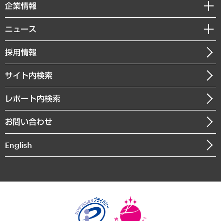
セミナー・イベント情報
企業情報
コラム
サステナビリティ（環境・資源・エネルギー・ESG・人権）
MUFGビジネスセミナー
調査・研究報告書
私たちの想い
共生・ダイバーシティ
ニュース
受託案件情報
クローズアップ
社長メッセージ
GRC（ガバナンス・リスク・コンプライアンス）・防災（政策）
その他お申し込み
ニュースリリース
経営用語集
採用情報
会社概要
経済・産業・雇用・労働
調査協力のお願い
お知らせ
受託・受注実績（官公庁関連）
企業理念
医療・介護・福祉・教育・子ども
サイト内検索
メディア掲載・出演
役員一覧
自治体経営・官民協働
寄稿記事
沿革
レポート内検索
まちづくり・観光・交通・スポーツ・スマートシティ
書籍
組織図・本部部室紹介
自然資源・農林水産業・食料システム
お問い合わせ
インドネシア現地法人
決算公告
English
業績ハイライト
アクセスマップ
個人情報保護方針
環境方針
サステナビリティ