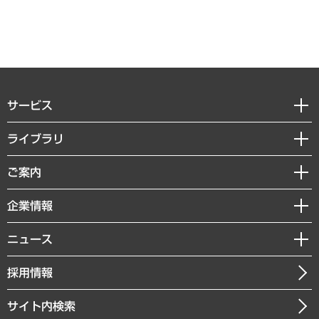
サービス
経営戦略
ライブラリ
組織・人事戦略
経済調査
ご案内
デジタルイノベーション
レポート
国際（グローバルビジネス・開発支援・国際戦略・グローバルヘルス）
セミナー・イベント情報
企業情報
コラム
サステナビリティ（環境・資源・エネルギー・ESG・人権）
MUFGビジネスセミナー
調査・研究報告書
私たちの想い
共生・ダイバーシティ
ニュース
受託案件情報
クローズアップ
社長メッセージ
GRC（ガバナンス・リスク・コンプライアンス）・防災（政策）
その他お申し込み
ニュースリリース
経営用語集
採用情報
会社概要
経済・産業・雇用・労働
調査協力のお願い
お知らせ
受託・受注実績（官公庁関連）
企業理念
医療・介護・福祉・教育・子ども
サイト内検索
メディア掲載・出演
役員一覧
自治体経営・官民協働