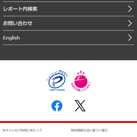
寄稿記事
沿革
レポート内検索
まちづくり・観光・交通・スポーツ・スマートシティ
書籍
組織図・本部部室紹介
自然資源・農林水産業・食料システム
お問い合わせ
インドネシア現地法人
決算公告
English
業績ハイライト
アクセスマップ
個人情報保護方針
環境方針
サステナビリティ
特定商取引法に基づく表示
SNSアカウントコミュニティガイドライン
反社会的勢力に対する基本方針
個人情報の取り扱いについて
書面による個人情報の開示等の請求の手続きについて
本サイトのご利用にあたって
特定商取引法に基づく提示