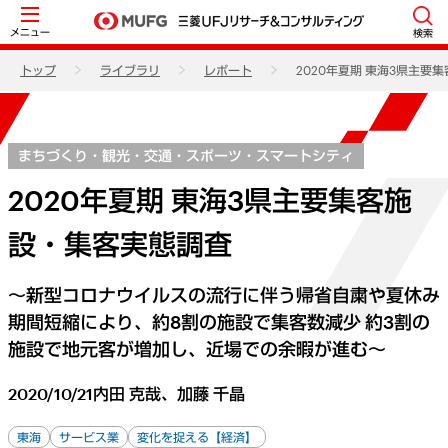
メニュー
検索
トップ
ライブラリ
レポート
2020年夏期 東海3県主要
まちづくり・観光・交通・スポーツ・スマートシティ
2020年夏期 東海3県主要集客施
設・集客実態調査
～新型コロナウイルスの流行に伴う帰省自粛や夏休み
期間短縮により、約8割の施設で集客数減少 約3割の
施設で地元客が増加し、近場での余暇が進む～
2020/10/21
内田 克哉、加藤 千晶
東海
サービス業
変化を捉える【経済】