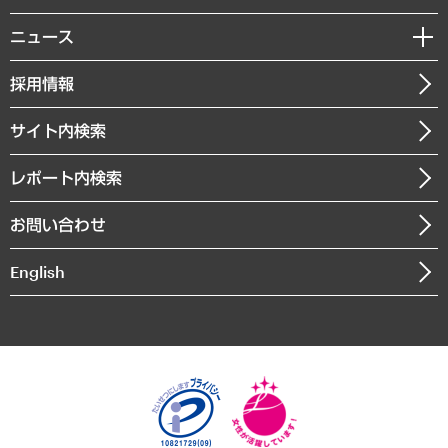
サステナビリティ（環境・資源・エネルギー・ESG・人権）
MUFGビジネスセミナー
調査・研究報告書
私たちの想い
共生・ダイバーシティ
ニュース
受託案件情報
クローズアップ
社長メッセージ
GRC（ガバナンス・リスク・コンプライアンス）・防災（政策）
その他お申し込み
ニュースリリース
経営用語集
採用情報
会社概要
経済・産業・雇用・労働
調査協力のお願い
お知らせ
受託・受注実績（官公庁関連）
企業理念
医療・介護・福祉・教育・子ども
サイト内検索
メディア掲載・出演
役員一覧
自治体経営・官民協働
寄稿記事
沿革
レポート内検索
まちづくり・観光・交通・スポーツ・スマートシティ
書籍
組織図・本部部室紹介
自然資源・農林水産業・食料システム
お問い合わせ
インドネシア現地法人
決算公告
English
業績ハイライト
アクセスマップ
個人情報保護方針
環境方針
サステナビリティ
特定商取引法に基づく表示