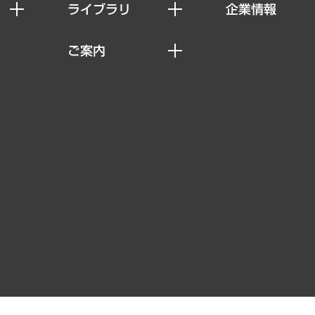
ライブラリ
企業情報
経済調査
私たちの想い
ご案内
レポート
社長メッセージ
セミナー・イベント情報
コラム
会社概要
MUFGビジネスセミナー
ヘルス）
調査・研究報告書
企業理念
受託案件情報
クローズアップ
役員一覧
その他お申し込み
経営用語集
沿革
調査協力のお願い
）
受託・受注実績（官公庁関連）
組織図・本部部室紹介
メディア掲載・出演
インドネシア現地法人
寄稿記事
決算公告
書籍
業績ハイライト
アクセスマップ
個人情報保護方針
環境方針