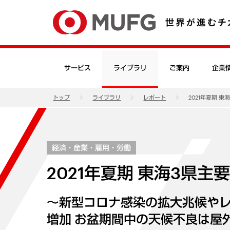
サービス
ライブラリ
ご案内
企業
トップ
ライブラリ
レポート
2021年夏期 
経済・産業・雇用・労働
2021年夏期 東海3県
～新型コロナ感染の拡大兆候や
増加 お盆期間中の天候不良は屋