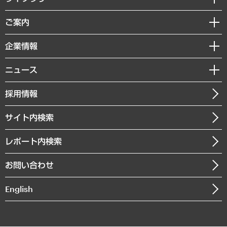
組織・人事戦略
経済調査
ご案内
デジタルイノベーション
レポート
国際（グローバルビジネス・開発支援・国際戦略・グローバルヘルス）
セミナー・イベント情報
企業情報
コラム
サステナビリティ（環境・資源・エネルギー・ESG・人権）
MUFGビジネスセミナー
調査・研究報告書
私たちの想い
共生・ダイバーシティ
ニュース
受託案件情報
クローズアップ
社長メッセージ
GRC（ガバナンス・リスク・コンプライアンス）・防災（政策）
その他お申し込み
ニュースリリース
経営用語集
採用情報
会社概要
経済・産業・雇用・労働
調査協力のお願い
お知らせ
受託・受注実績（官公庁関連）
企業理念
医療・介護・福祉・教育・子ども
サイト内検索
メディア掲載・出演
役員一覧
自治体経営・官民協働
寄稿記事
沿革
レポート内検索
まちづくり・観光・交通・スポーツ・スマートシティ
書籍
組織図・本部部室紹介
自然資源・農林水産業・食料システム
お問い合わせ
インドネシア現地法人
決算公告
English
業績ハイライト
アクセスマップ
個人情報保護方針