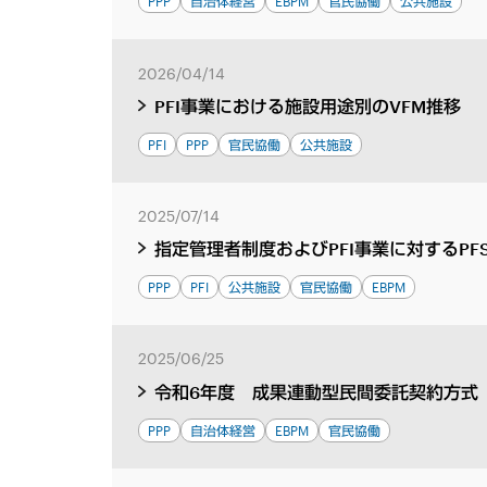
PPP
自治体経営
EBPM
官民協働
公共施設
2026/04/14
PFI事業における施設用途別のVFM推移
PFI
PPP
官民協働
公共施設
2025/07/14
指定管理者制度およびPFI事業に対するP
PPP
PFI
公共施設
官民協働
EBPM
2025/06/25
令和6年度 成果連動型民間委託契約方式（
PPP
自治体経営
EBPM
官民協働