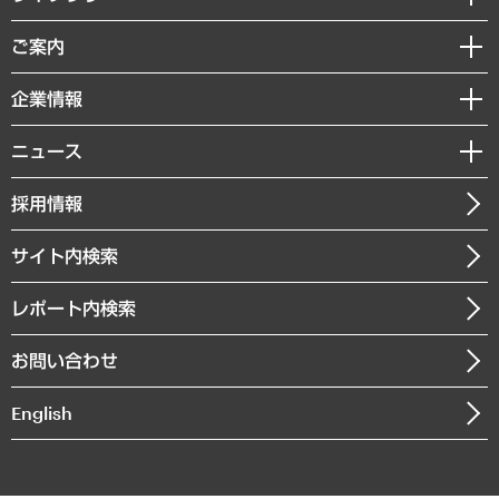
組織・人事戦略
経済調査
ご案内
デジタルイノベーション
レポート
国際（グローバルビジネス・開発支援・国際戦略・グローバルヘルス）
セミナー・イベント情報
企業情報
コラム
サステナビリティ（環境・資源・エネルギー・ESG・人権）
MUFGビジネスセミナー
調査・研究報告書
私たちの想い
共生・ダイバーシティ
ニュース
受託案件情報
クローズアップ
社長メッセージ
GRC（ガバナンス・リスク・コンプライアンス）・防災（政策）
その他お申し込み
ニュースリリース
経営用語集
採用情報
会社概要
経済・産業・雇用・労働
調査協力のお願い
お知らせ
受託・受注実績（官公庁関連）
企業理念
医療・介護・福祉・教育・子ども
サイト内検索
メディア掲載・出演
役員一覧
自治体経営・官民協働
寄稿記事
沿革
レポート内検索
まちづくり・観光・交通・スポーツ・スマートシティ
書籍
組織図・本部部室紹介
自然資源・農林水産業・食料システム
お問い合わせ
インドネシア現地法人
決算公告
English
業績ハイライト
アクセスマップ
個人情報保護方針