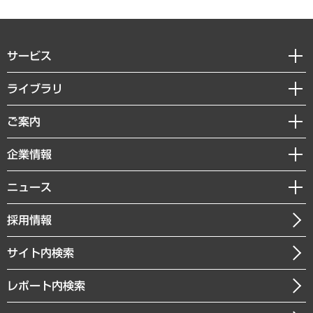
サービス
経営戦略
ライブラリ
組織・人事戦略
経済調査
ご案内
デジタルイノベーション
レポート
国際（グローバルビジネス・開発支援・国際戦略・グローバルヘルス）
セミナー・イベント情報
企業情報
コラム
サステナビリティ（環境・資源・エネルギー・ESG・人権）
MUFGビジネスセミナー
調査・研究報告書
私たちの想い
共生・ダイバーシティ
ニュース
受託案件情報
クローズアップ
社長メッセージ
GRC（ガバナンス・リスク・コンプライアンス）・防災（政策）
その他お申し込み
ニュースリリース
経営用語集
採用情報
会社概要
経済・産業・雇用・労働
調査協力のお願い
お知らせ
受託・受注実績（官公庁関連）
企業理念
医療・介護・福祉・教育・子ども
サイト内検索
メディア掲載・出演
役員一覧
自治体経営・官民協働
寄稿記事
沿革
レポート内検索
まちづくり・観光・交通・スポーツ・スマートシティ
書籍
組織図・本部部室紹介
自然資源・農林水産業・食料システム