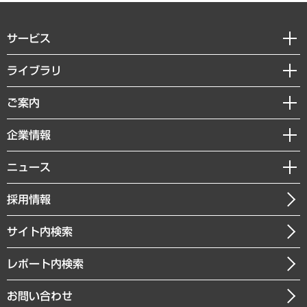
サービス
経営戦略
ライブラリ
組織・人事戦略
経済調査
ご案内
デジタルイノベーション
レポート
国際（グローバルビジネス・開発支援・国際戦略・グローバルヘルス）
セミナー・イベント情報
企業情報
コラム
サステナビリティ（環境・資源・エネルギー・ESG・人権）
MUFGビジネスセミナー
調査・研究報告書
私たちの想い
共生・ダイバーシティ
ニュース
受託案件情報
クローズアップ
社長メッセージ
GRC（ガバナンス・リスク・コンプライアンス）・防災（政策）
その他お申し込み
ニュースリリース
経営用語集
採用情報
会社概要
経済・産業・雇用・労働
調査協力のお願い
お知らせ
受託・受注実績（官公庁関連）
企業理念
医療・介護・福祉・教育・子ども
サイト内検索
メディア掲載・出演
役員一覧
自治体経営・官民協働
寄稿記事
沿革
レポート内検索
まちづくり・観光・交通・スポーツ・スマートシティ
書籍
組織図・本部部室紹介
自然資源・農林水産業・食料システム
お問い合わせ
インドネシア現地法人