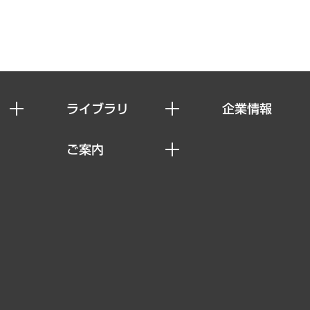
ライブラリ
企業情報
経済調査
私たちの想い
ご案内
レポート
社長メッセージ
セミナー・イベント情報
コラム
会社概要
MUFGビジネスセミナー
ヘルス）
調査・研究報告書
企業理念
受託案件情報
クローズアップ
役員一覧
その他お申し込み
経営用語集
沿革
調査協力のお願い
）
受託・受注実績（官公庁関連）
組織図・本部部室紹介
メディア掲載・出演
インドネシア現地法人