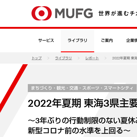
サービス
ライブラリ
ご案内
企業
トップ
ライブラリ
レポート
2022年夏期 
まちづくり・観光・交通・スポーツ・スマートシティ
2022年夏期 東海3県
～3年ぶりの行動制限のない夏休
新型コロナ前の水準を上回る～