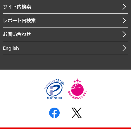
企業理念
医療・介護・福祉・教育・子ども
サイト内検索
メディア掲載・出演
役員一覧
自治体経営・官民協働
寄稿記事
沿革
レポート内検索
まちづくり・観光・交通・スポーツ・スマートシティ
書籍
組織図・本部部室紹介
自然資源・農林水産業・食料システム
お問い合わせ
インドネシア現地法人
決算公告
English
業績ハイライト
アクセスマップ
個人情報保護方針
環境方針
サステナビリティ
特定商取引法に基づく表示
SNSアカウントコミュニティガイドライン
反社会的勢力に対する基本方針
個人情報の取り扱いについて
書面による個人情報の開示等の請求の手続きについて