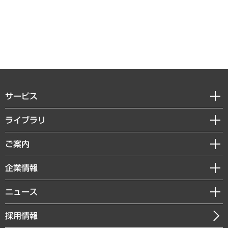
サービス
経営戦略
ライブラリ
組織・人事戦略
経済調査
ご案内
デジタルイノベーション
レポート
国際（グローバルビジネス・開発支援・国際戦略・グローバルヘルス）
セミナー・イベント情報
企業情報
コラム
サステナビリティ（環境・資源・エネルギー・ESG・人権）
MUFGビジネスセミナー
調査・研究報告書
私たちの想い
共生・ダイバーシティ
ニュース
受託案件情報
クローズアップ
社長メッセージ
GRC（ガバナンス・リスク・コンプライアンス）・防災（政策）
その他お申し込み
ニュースリリース
経営用語集
採用情報
会社概要
経済・産業・雇用・労働
調査協力のお願い
お知らせ
受託・受注実績（官公庁関連）