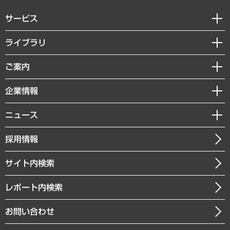
サービス
経営戦略
ライブラリ
組織・人事戦略
経済調査
ご案内
デジタルイノベーション
レポート
国際（グローバルビジネス・開発支援・国際戦略・グローバルヘルス）
セミナー・イベント情報
企業情報
コラム
サステナビリティ（環境・資源・エネルギー・ESG・人権）
MUFGビジネスセミナー
調査・研究報告書
私たちの想い
共生・ダイバーシティ
ニュース
受託案件情報
クローズアップ
社長メッセージ
GRC（ガバナンス・リスク・コンプライアンス）・防災（政策）
その他お申し込み
ニュースリリース
経営用語集
採用情報
会社概要
経済・産業・雇用・労働
調査協力のお願い
お知らせ
受託・受注実績（官公庁関連）
企業理念
医療・介護・福祉・教育・子ども
サイト内検索
メディア掲載・出演
役員一覧
自治体経営・官民協働
寄稿記事
沿革
レポート内検索
まちづくり・観光・交通・スポーツ・スマートシティ
書籍
組織図・本部部室紹介
自然資源・農林水産業・食料システム
お問い合わせ
インドネシア現地法人
決算公告