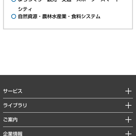
シティ
自然資源・農林水産業・食料システム
サービス
経営戦略
ライブラリ
組織・人事戦略
経済調査
ご案内
デジタルイノベーション
レポート
国際（グローバルビジネス・開発支援・国際戦略・グローバルヘルス）
セミナー・イベント情報
企業情報
コラム