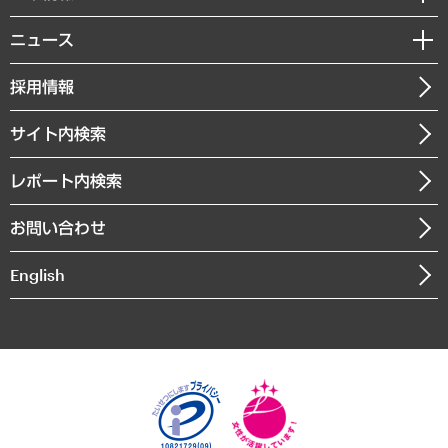
サステナビリティ（環境・資源・エネルギー・ESG・人権）
MUFGビジネスセミナー
調査・研究報告書
私たちの想い
共生・ダイバーシティ
ニュース
受託案件情報
クローズアップ
社長メッセージ
GRC（ガバナンス・リスク・コンプライアンス）・防災（政策）
その他お申し込み
ニュースリリース
経営用語集
採用情報
会社概要
経済・産業・雇用・労働
調査協力のお願い
お知らせ
受託・受注実績（官公庁関連）
企業理念
医療・介護・福祉・教育・子ども
サイト内検索
メディア掲載・出演
役員一覧
自治体経営・官民協働
寄稿記事
沿革
レポート内検索
まちづくり・観光・交通・スポーツ・スマートシティ
書籍
組織図・本部部室紹介
自然資源・農林水産業・食料システム
お問い合わせ
インドネシア現地法人
決算公告
English
業績ハイライト
アクセスマップ
個人情報保護方針
環境方針
サステナビリティ
特定商取引法に基づく表示