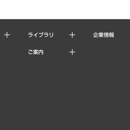
ライブラリ
企業情報
経済調査
私たちの想い
ご案内
レポート
社長メッセージ
セミナー・イベント情報
コラム
会社概要
MUFGビジネスセミナー
ヘルス）
調査・研究報告書
企業理念
受託案件情報
クローズアップ
役員一覧
その他お申し込み
経営用語集
沿革
調査協力のお願い
）
受託・受注実績（官公庁関連）
組織図・本部部室紹介
メディア掲載・出演
インドネシア現地法人
寄稿記事
決算公告