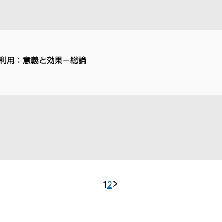
利用：意義と効果－総論
1
2