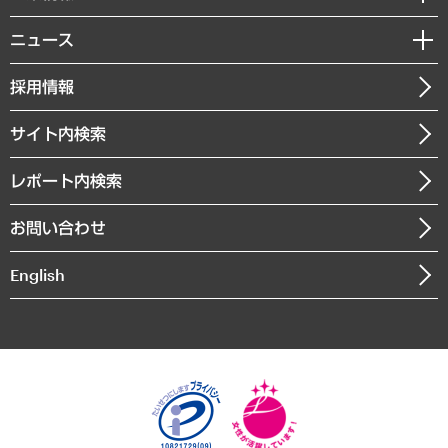
サステナビリティ（環境・資源・エネルギー・ESG・人権）
MUFGビジネスセミナー
調査・研究報告書
私たちの想い
共生・ダイバーシティ
ニュース
受託案件情報
クローズアップ
社長メッセージ
GRC（ガバナンス・リスク・コンプライアンス）・防災（政策）
その他お申し込み
ニュースリリース
経営用語集
採用情報
会社概要
経済・産業・雇用・労働
調査協力のお願い
お知らせ
受託・受注実績（官公庁関連）
企業理念
医療・介護・福祉・教育・子ども
サイト内検索
メディア掲載・出演
役員一覧
自治体経営・官民協働
寄稿記事
沿革
レポート内検索
まちづくり・観光・交通・スポーツ・スマートシティ
書籍
組織図・本部部室紹介
自然資源・農林水産業・食料システム
お問い合わせ
インドネシア現地法人
決算公告
English
業績ハイライト
アクセスマップ
個人情報保護方針
環境方針
サステナビリティ
特定商取引法に基づく表示