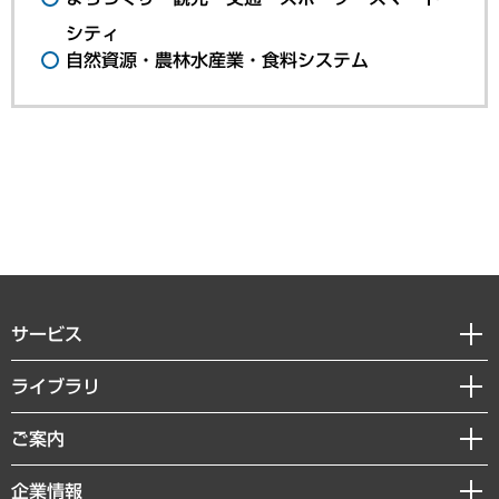
シティ
自然資源・農林水産業・食料システム
サービス
経営戦略
ライブラリ
組織・人事戦略
経済調査
ご案内
デジタルイノベーション
レポート
国際（グローバルビジネス・開発支援・国際戦略・グローバルヘルス）
セミナー・イベント情報
企業情報
コラム