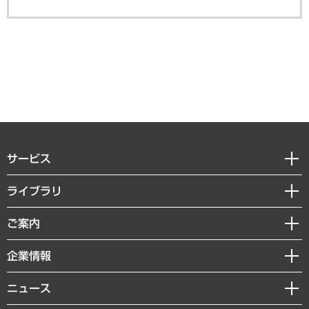
サービス
経営戦略
ライブラリ
組織・人事戦略
経済調査
ご案内
デジタルイノベーション
レポート
国際（グローバルビジネス・開発支援・国際戦略・グローバルヘルス）
セミナー・イベント情報
企業情報
コラム
サステナビリティ（環境・資源・エネルギー・ESG・人権）
MUFGビジネスセミナー
調査・研究報告書
私たちの想い
共生・ダイバーシティ
ニュース
受託案件情報
クローズアップ
社長メッセージ
GRC（ガバナンス・リスク・コンプライアンス）・防災（政策）