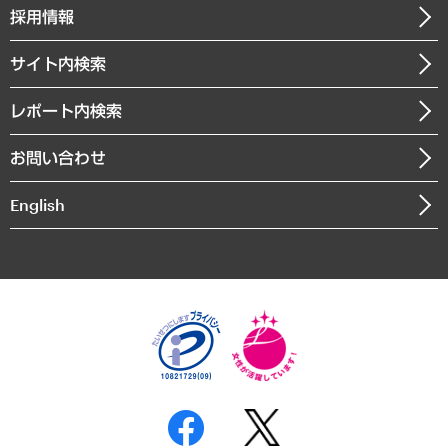
その他お申し込み
ニュースリリース
経営用語集
採用情報
会社概要
経済・産業・雇用・労働
調査協力のお願い
お知らせ
受託・受注実績（官公庁関連）
企業理念
医療・介護・福祉・教育・子ども
サイト内検索
メディア掲載・出演
役員一覧
自治体経営・官民協働
寄稿記事
沿革
レポート内検索
まちづくり・観光・交通・スポーツ・スマートシティ
書籍
組織図・本部部室紹介
自然資源・農林水産業・食料システム
お問い合わせ
インドネシア現地法人
決算公告
English
業績ハイライト
アクセスマップ
個人情報保護方針
環境方針
サステナビリティ
特定商取引法に基づく表示
SNSアカウントコミュニティガイドライン
反社会的勢力に対する基本方針