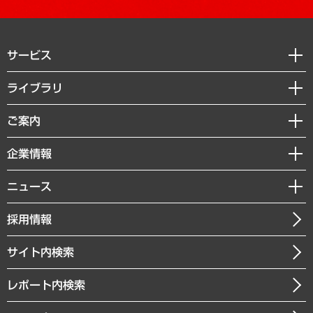
サービス
経営戦略
ライブラリ
組織・人事戦略
経済調査
ご案内
デジタルイノベーション
レポート
国際（グローバルビジネス・開発支援・国際戦略・グローバルヘルス）
セミナー・イベント情報
企業情報
コラム
サステナビリティ（環境・資源・エネルギー・ESG・人権）
MUFGビジネスセミナー
調査・研究報告書
私たちの想い
共生・ダイバーシティ
ニュース
受託案件情報
クローズアップ
社長メッセージ
GRC（ガバナンス・リスク・コンプライアンス）・防災（政策）
その他お申し込み
ニュースリリース
経営用語集
採用情報
会社概要
経済・産業・雇用・労働
調査協力のお願い
お知らせ
受託・受注実績（官公庁関連）
企業理念
医療・介護・福祉・教育・子ども
サイト内検索
メディア掲載・出演
役員一覧
自治体経営・官民協働
寄稿記事
沿革
レポート内検索
まちづくり・観光・交通・スポーツ・スマートシティ
書籍
組織図・本部部室紹介
自然資源・農林水産業・食料システム