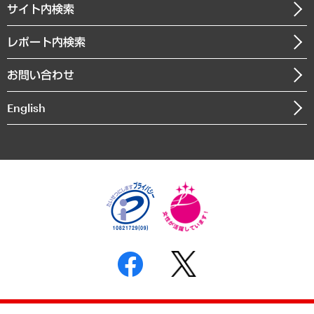
医療・介護・福祉・教育・子ども
サイト内検索
メディア掲載・出演
役員一覧
自治体経営・官民協働
寄稿記事
沿革
レポート内検索
まちづくり・観光・交通・スポーツ・スマートシティ
書籍
組織図・本部部室紹介
自然資源・農林水産業・食料システム
お問い合わせ
インドネシア現地法人
決算公告
English
業績ハイライト
アクセスマップ
個人情報保護方針
環境方針
サステナビリティ
特定商取引法に基づく表示
SNSアカウントコミュニティガイドライン
反社会的勢力に対する基本方針
個人情報の取り扱いについて
書面による個人情報の開示等の請求の手続きについて