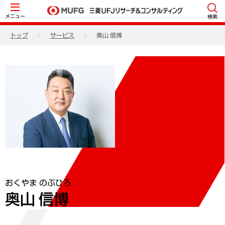
メニュー
検索
トップ
サービス
奥山 信博
おくやま のぶひろ
奥山 信博