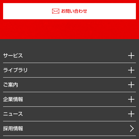
お問い合わせ
サービス
経営戦略
ライブラリ
組織・人事戦略
経済調査
ご案内
デジタルイノベーション
レポート
国際（グローバルビジネス・開発支援・国際戦略・グローバルヘルス）
セミナー・イベント情報
企業情報
コラム
サステナビリティ（環境・資源・エネルギー・ESG・人権）
MUFGビジネスセミナー
調査・研究報告書
私たちの想い
共生・ダイバーシティ
ニュース
受託案件情報
クローズアップ
社長メッセージ
GRC（ガバナンス・リスク・コンプライアンス）・防災（政策）
その他お申し込み
ニュースリリース
経営用語集
採用情報
会社概要
経済・産業・雇用・労働
調査協力のお願い
お知らせ
受託・受注実績（官公庁関連）
企業理念