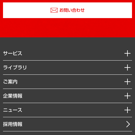
お問い合わせ
サービス
経営戦略
ライブラリ
組織・人事戦略
経済調査
ご案内
デジタルイノベーション
レポート
国際（グローバルビジネス・開発支援・国際戦略・グローバルヘルス）
セミナー・イベント情報
企業情報
コラム
サステナビリティ（環境・資源・エネルギー・ESG・人権）
MUFGビジネスセミナー
調査・研究報告書
私たちの想い
共生・ダイバーシティ
ニュース
受託案件情報
クローズアップ
社長メッセージ
GRC（ガバナンス・リスク・コンプライアンス）・防災（政策）
その他お申し込み
ニュースリリース
経営用語集
採用情報
会社概要
経済・産業・雇用・労働
調査協力のお願い
お知らせ
受託・受注実績（官公庁関連）
企業理念
医療・介護・福祉・教育・子ども