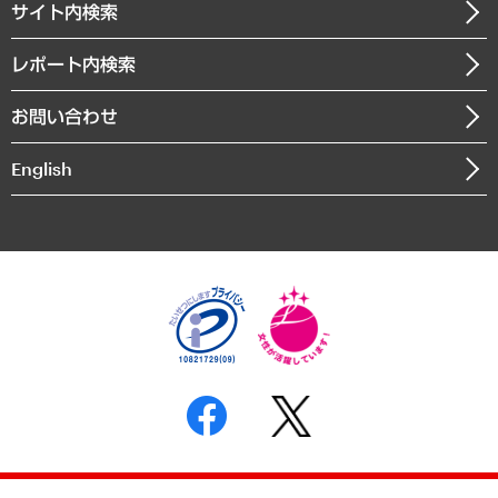
サイト内検索
メディア掲載・出演
役員一覧
自治体経営・官民協働
寄稿記事
沿革
レポート内検索
まちづくり・観光・交通・スポーツ・スマートシティ
書籍
組織図・本部部室紹介
自然資源・農林水産業・食料システム
お問い合わせ
インドネシア現地法人
決算公告
English
業績ハイライト
アクセスマップ
個人情報保護方針
環境方針
サステナビリティ
特定商取引法に基づく表示
SNSアカウントコミュニティガイドライン
反社会的勢力に対する基本方針
個人情報の取り扱いについて
書面による個人情報の開示等の請求の手続きについて