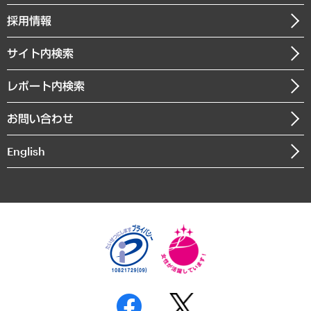
社長メッセージ
GRC（ガバナンス・リスク・コンプライアンス）・防災（政策）
その他お申し込み
ニュースリリース
経営用語集
採用情報
会社概要
経済・産業・雇用・労働
調査協力のお願い
お知らせ
受託・受注実績（官公庁関連）
企業理念
医療・介護・福祉・教育・子ども
サイト内検索
メディア掲載・出演
役員一覧
自治体経営・官民協働
寄稿記事
沿革
レポート内検索
まちづくり・観光・交通・スポーツ・スマートシティ
書籍
組織図・本部部室紹介
自然資源・農林水産業・食料システム
お問い合わせ
インドネシア現地法人
決算公告
English
業績ハイライト
アクセスマップ
個人情報保護方針
環境方針
サステナビリティ
特定商取引法に基づく表示
SNSアカウントコミュニティガイドライン
反社会的勢力に対する基本方針