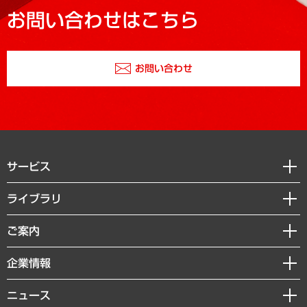
お問い合わせはこちら
お問い合わせ
サービス
経営戦略
ライブラリ
組織・人事戦略
経済調査
ご案内
デジタルイノベーション
レポート
国際（グローバルビジネス・開発支援・国際戦略・グローバルヘルス）
セミナー・イベント情報
企業情報
コラム
サステナビリティ（環境・資源・エネルギー・ESG・人権）
MUFGビジネスセミナー
調査・研究報告書
私たちの想い
共生・ダイバーシティ
ニュース
受託案件情報
クローズアップ