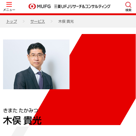
メニュー
検索
トップ
サービス
木俣 貴光
きまた たかみつ
木俣 貴光