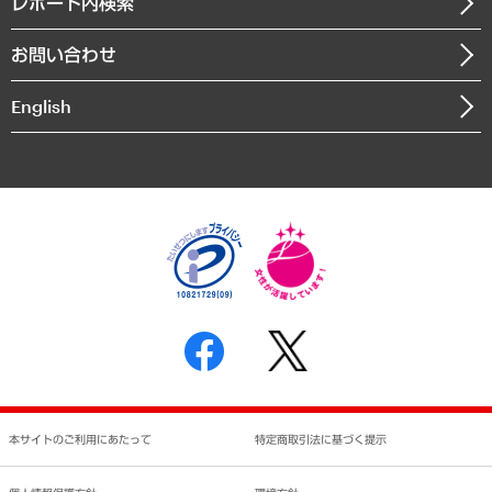
レポート内検索
まちづくり・観光・交通・スポーツ・スマートシティ
書籍
組織図・本部部室紹介
自然資源・農林水産業・食料システム
お問い合わせ
インドネシア現地法人
決算公告
English
業績ハイライト
アクセスマップ
個人情報保護方針
環境方針
サステナビリティ
特定商取引法に基づく表示
SNSアカウントコミュニティガイドライン
反社会的勢力に対する基本方針
個人情報の取り扱いについて
書面による個人情報の開示等の請求の手続きについて
本サイトのご利用にあたって
特定商取引法に基づく提示