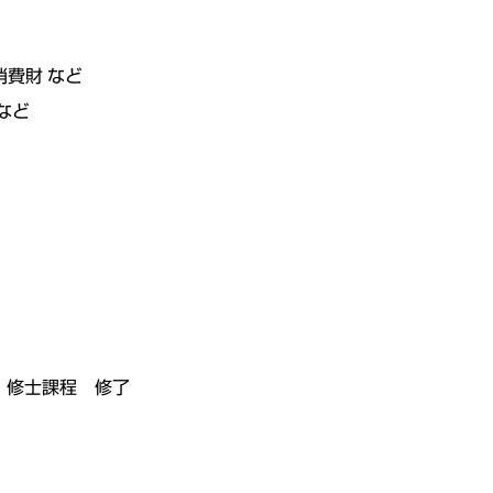
費財 など
など
科 修士課程 修了