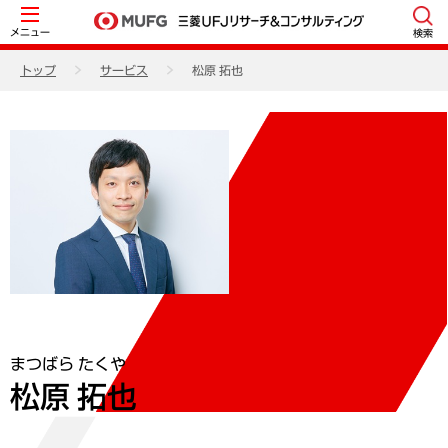
メニュー
検索
トップ
サービス
松原 拓也
まつばら たくや
松原 拓也