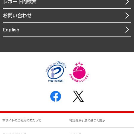
沿革
レポート内検索
まちづくり・観光・交通・スポーツ・スマートシティ
書籍
組織図・本部部室紹介
自然資源・農林水産業・食料システム
お問い合わせ
インドネシア現地法人
決算公告
English
業績ハイライト
アクセスマップ
個人情報保護方針
環境方針
サステナビリティ
特定商取引法に基づく表示
SNSアカウントコミュニティガイドライン
反社会的勢力に対する基本方針
個人情報の取り扱いについて
書面による個人情報の開示等の請求の手続きについて
本サイトのご利用にあたって
特定商取引法に基づく提示