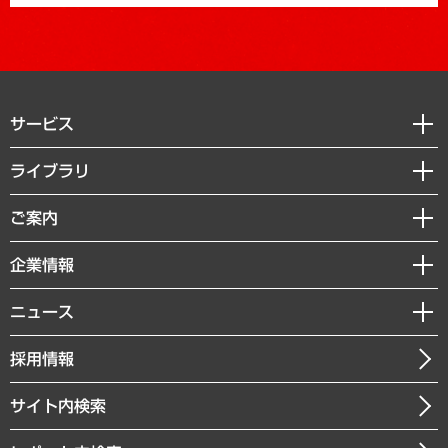
サービス
経営戦略
ライブラリ
組織・人事戦略
経済調査
ご案内
デジタルイノベーション
レポート
国際（グローバルビジネス・開発支援・国際戦略・グローバルヘルス）
セミナー・イベント情報
企業情報
コラム
サステナビリティ（環境・資源・エネルギー・ESG・人権）
MUFGビジネスセミナー
調査・研究報告書
私たちの想い
共生・ダイバーシティ
ニュース
受託案件情報
クローズアップ
社長メッセージ
GRC（ガバナンス・リスク・コンプライアンス）・防災（政策）
その他お申し込み
ニュースリリース
経営用語集
採用情報
会社概要
経済・産業・雇用・労働
調査協力のお願い
お知らせ
受託・受注実績（官公庁関連）
企業理念
医療・介護・福祉・教育・子ども
サイト内検索
メディア掲載・出演
役員一覧
自治体経営・官民協働
寄稿記事