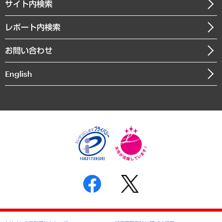
サイト内検索
メディア掲載・出演
役員一覧
自治体経営・官民協働
寄稿記事
沿革
レポート内検索
まちづくり・観光・交通・スポーツ・スマートシティ
書籍
組織図・本部部室紹介
自然資源・農林水産業・食料システム
お問い合わせ
インドネシア現地法人
決算公告
English
業績ハイライト
アクセスマップ
個人情報保護方針
環境方針
サステナビリティ
特定商取引法に基づく表示
SNSアカウントコミュニティガイドライン
反社会的勢力に対する基本方針
個人情報の取り扱いについて
書面による個人情報の開示等の請求の手続きについて