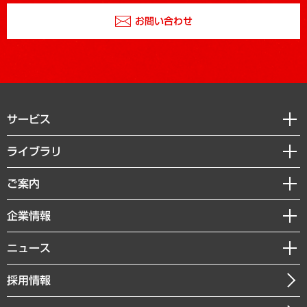
お問い合わせ
サービス
経営戦略
ライブラリ
組織・人事戦略
経済調査
ご案内
デジタルイノベーション
レポート
国際（グローバルビジネス・開発支援・国際戦略・グローバルヘルス）
セミナー・イベント情報
企業情報
コラム
サステナビリティ（環境・資源・エネルギー・ESG・人権）
MUFGビジネスセミナー
調査・研究報告書
私たちの想い
共生・ダイバーシティ
ニュース
受託案件情報
クローズアップ
社長メッセージ
GRC（ガバナンス・リスク・コンプライアンス）・防災（政策）
その他お申し込み
ニュースリリース
経営用語集
採用情報
会社概要
経済・産業・雇用・労働
調査協力のお願い
お知らせ
受託・受注実績（官公庁関連）
企業理念
医療・介護・福祉・教育・子ども