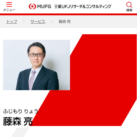
メニュー
検索
トップ
サービス
藤森 亮
ふじもり りょう
藤森 亮