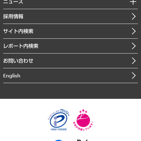
共生・ダイバーシティ
ニュース
受託案件情報
クローズアップ
社長メッセージ
GRC（ガバナンス・リスク・コンプライアンス）・防災（政策）
その他お申し込み
ニュースリリース
経営用語集
採用情報
会社概要
経済・産業・雇用・労働
調査協力のお願い
お知らせ
受託・受注実績（官公庁関連）
企業理念
医療・介護・福祉・教育・子ども
サイト内検索
メディア掲載・出演
役員一覧
自治体経営・官民協働
寄稿記事
沿革
レポート内検索
まちづくり・観光・交通・スポーツ・スマートシティ
書籍
組織図・本部部室紹介
自然資源・農林水産業・食料システム
お問い合わせ
インドネシア現地法人
決算公告
English
業績ハイライト
アクセスマップ
個人情報保護方針
環境方針
サステナビリティ
特定商取引法に基づく表示
SNSアカウントコミュニティガイドライン