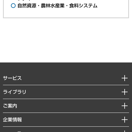
自然資源・農林水産業・食料システム
サービス
経営戦略
ライブラリ
組織・人事戦略
経済調査
ご案内
デジタルイノベーション
レポート
国際（グローバルビジネス・開発支援・国際戦略・グローバルヘルス）
セミナー・イベント情報
企業情報
コラム
サステナビリティ（環境・資源・エネルギー・ESG・人権）
MUFGビジネスセミナー
調査・研究報告書
私たちの想い