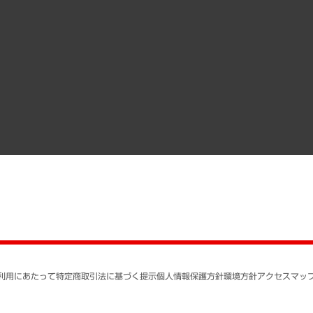
その他お申し込み
経営用語集
沿革
調査協力のお願い
）
受託・受注実績（官公庁関連）
組織図・本部部室紹介
メディア掲載・出演
インドネシア現地法人
寄稿記事
決算公告
書籍
業績ハイライト
アクセスマップ
個人情報保護方針
環境方針
サステナビリティ
特定商取引法に基づく
SNSアカウントコミュ
反社会的勢力に対する
利用にあたって
特定商取引法に基づく提示
個人情報保護方針
環境方針
アクセスマッ
個人情報の取り扱いに
書面による個人情報の