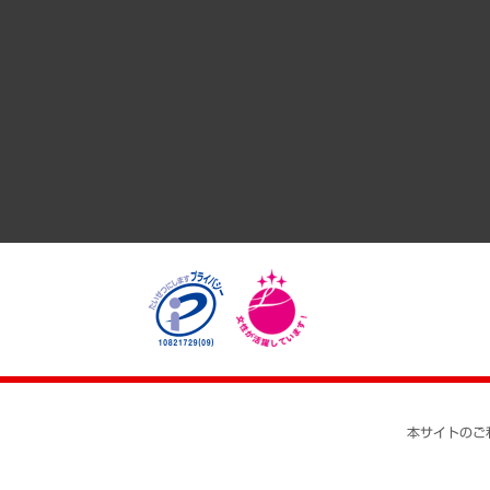
共生・ダイバーシティ
GRC（ガバナンス・リスク・コンプライアンス）・防災（政策
経済・産業・雇用・労働
医療・介護・福祉・教育・子ども
自治体経営・官民協働
まちづくり・観光・交通・スポーツ・スマートシティ
自然資源・農林水産業・食料システム
本サイトのご