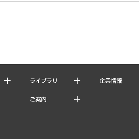
ライブラリ
企業情報
経済調査
私たちの想い
ご案内
レポート
社長メッセージ
セミナー・イベント情報
コラム
会社概要
MUFGビジネスセミナー
ヘルス）
調査・研究報告書
企業理念
受託案件情報
クローズアップ
役員一覧