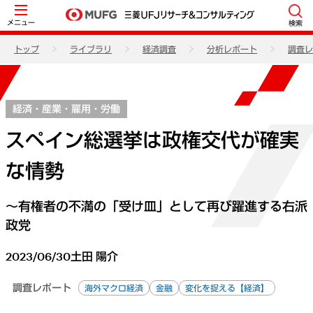
メニュー
検索
トップ
ライブラリ
経済調査
分析レポート
調査レ
経済・産業・雇用・労働
スペイン総選挙は政権交代が確実
な情勢
～有権者の不満の「受け皿」として再び躍進する右派
政党
2023/06/30
土田 陽介
調査レポート
海外マクロ経済
金融
変化を捉える【経済】