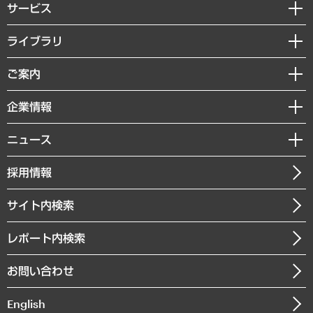
サービス
経営戦略
ライブラリ
組織・人事戦略
経済調査
ご案内
デジタルイノベーション
レポート
国際（グローバルビジネス・開発支援・国際戦略・グローバルヘルス）
セミナー・イベント情報
企業情報
コラム
サステナビリティ（環境・資源・エネルギー・ESG・人権）
MUFGビジネスセミナー
調査・研究報告書
私たちの想い
共生・ダイバーシティ
ニュース
受託案件情報
クローズアップ
社長メッセージ
GRC（ガバナンス・リスク・コンプライアンス）・防災（政策）
その他お申し込み
ニュースリリース
経営用語集
採用情報
会社概要
経済・産業・雇用・労働
調査協力のお願い
お知らせ
受託・受注実績（官公庁関連）
企業理念
医療・介護・福祉・教育・子ども
サイト内検索
メディア掲載・出演
役員一覧
自治体経営・官民協働
寄稿記事
沿革
レポート内検索
まちづくり・観光・交通・スポーツ・スマートシティ
書籍
組織図・本部部室紹介
自然資源・農林水産業・食料システム
お問い合わせ
インドネシア現地法人
決算公告
English