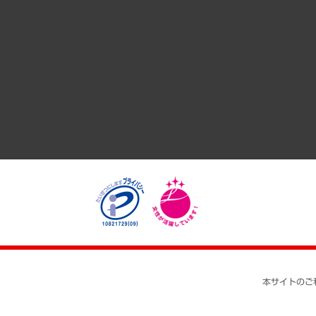
共生・ダイバーシティ
GRC（ガバナンス・リスク・コンプライアンス）・防災（政策
経済・産業・雇用・労働
医療・介護・福祉・教育・子ども
自治体経営・官民協働
まちづくり・観光・交通・スポーツ・スマートシティ
自然資源・農林水産業・食料システム
本サイトのご