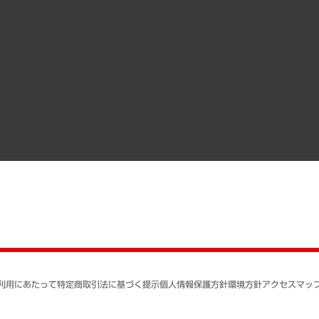
その他お申し込み
経営用語集
沿革
調査協力のお願い
）
受託・受注実績（官公庁関連）
組織図・本部部室紹介
メディア掲載・出演
インドネシア現地法人
寄稿記事
決算公告
書籍
業績ハイライト
アクセスマップ
個人情報保護方針
環境方針
サステナビリティ
特定商取引法に基づく
SNSアカウントコミュ
反社会的勢力に対する
利用にあたって
特定商取引法に基づく提示
個人情報保護方針
環境方針
アクセスマッ
個人情報の取り扱いに
書面による個人情報の