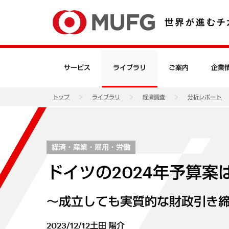
サービス
ライブラリ
ご案内
企業
トップ
ライブラリ
経済調査
分析レポート
経済・産業・雇用・労働
ドイツの2024年予算案
～成立しても実質的な財政引き
2023/12/12
土田 陽介