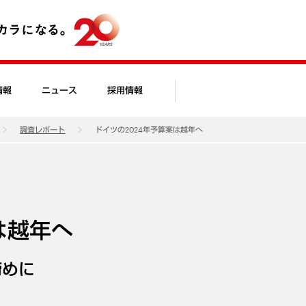
情報
ニュース
採用情報
調査レポート
ドイツの2024年予算案は越年へ
は越年へ
締めに