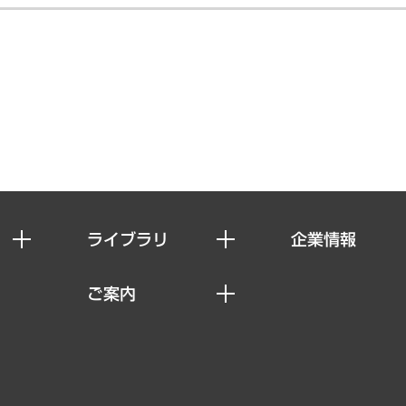
ライブラリ
企業情報
経済調査
私たちの想い
ご案内
レポート
社長メッセージ
セミナー・イベント情報
コラム
会社概要
MUFGビジネスセミナー
ヘルス）
調査・研究報告書
企業理念
受託案件情報
クローズアップ
役員一覧