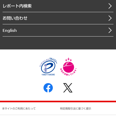
寄稿記事
沿革
レポート内検索
まちづくり・観光・交通・スポーツ・スマートシティ
書籍
組織図・本部部室紹介
自然資源・農林水産業・食料システム
お問い合わせ
インドネシア現地法人
決算公告
English
業績ハイライト
アクセスマップ
個人情報保護方針
環境方針
サステナビリティ
特定商取引法に基づく表示
SNSアカウントコミュニティガイドライン
反社会的勢力に対する基本方針
個人情報の取り扱いについて
書面による個人情報の開示等の請求の手続きについて
本サイトのご利用にあたって
特定商取引法に基づく提示