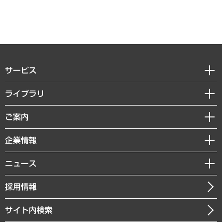
サービス
経営戦略
ライブラリ
組織・人事戦略
経済調査
ご案内
デジタルイノベーション
レポート
国際（グローバルビジネス・開発支援・国際戦略・グローバルヘルス）
セミナー・イベント情報
企業情報
コラム
サステナビリティ（環境・資源・エネルギー・ESG・人権）
MUFGビジネスセミナー
調査・研究報告書
私たちの想い
共生・ダイバーシティ
ニュース
受託案件情報
クローズアップ
社長メッセージ
GRC（ガバナンス・リスク・コンプライアンス）・防災（政策）
その他お申し込み
ニュースリリース
経営用語集
採用情報
会社概要
経済・産業・雇用・労働
調査協力のお願い
お知らせ
受託・受注実績（官公庁関連）
企業理念
医療・介護・福祉・教育・子ども
サイト内検索
メディア掲載・出演
役員一覧
自治体経営・官民協働